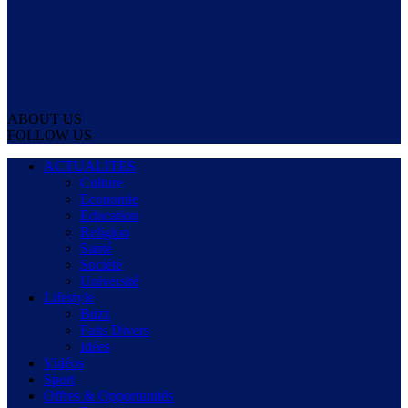
ABOUT US
FOLLOW US
ACTUALITES
Culture
Economie
Education
Religion
Santé
Société
Université
Lifestyle
Buzz
Faits Divers
Idées
Vidéos
Sport
Offres & Opportunités