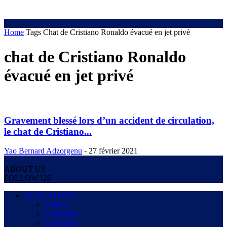
Home
Tags
Chat de Cristiano Ronaldo évacué en jet privé
chat de Cristiano Ronaldo
évacué en jet privé
Gravement blessé lors d’un accident de circulation,
le chat de Cristiano...
Yao Bernard Adzorgenu
-
27 février 2021
ABOUT US
FOLLOW US
ACTUALITES
Culture
Economie
Education