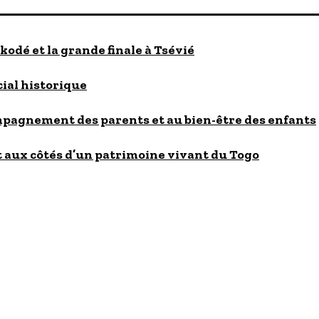
kodé et la grande finale à Tsévié
cial historique
ompagnement des parents et au bien-être des enfants
 aux côtés d’un patrimoine vivant du Togo