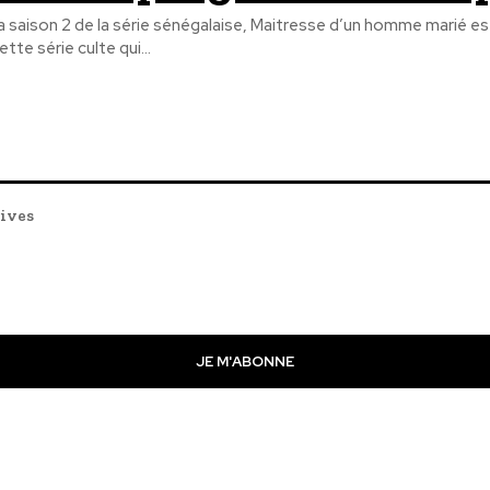
a saison 2 de la série sénégalaise, Maitresse d’un homme marié es
ette série culte qui...
tives
JE M'ABONNE