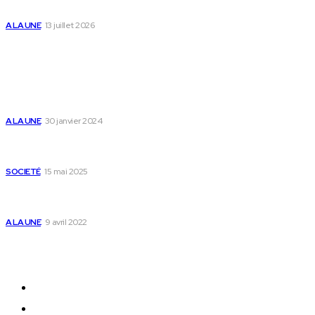
des enfants
A LA UNE
13 juillet 2026
Populaire
Voici les pièces à fournir pour se faire établir un
certificat de nationalité togolaise
A LA UNE
30 janvier 2024
Passeport togolais : voici les 60 pays où on peut
se rendre sans visa en 2025
SOCIETÉ
15 mai 2025
Togo : voici comment annuler un transfert T-
money ou Flooz
A LA UNE
9 avril 2022
Plan du Site
A LA UNE
ACTUALITES