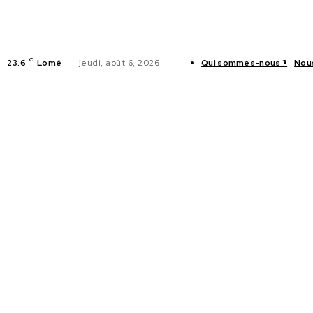
C
23.6
Lomé
jeudi, août 6, 2026
Qui sommes-nous ?
Nou
ACTUALITES