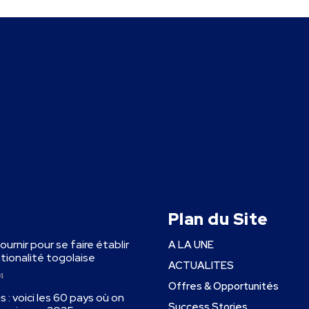
Plan du Site
fournir pour se faire établir
A LA UNE
ationalité togolaise
ACTUALITES
4
Offres & Opportunités
 : voici les 60 pays où on
Success Stories