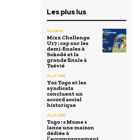
Les plus lus
Societé
Mixx Challenge
U17 : cap sur les
demi-finales à
Sokodé et la
grande finale à
Tsévié
A LA UNE
Yas Togo et les
syndicats
concluent un
accord social
historique
A LA UNE
Togo : « Mome »
lance une maison
dédiée à
l’accompagnement