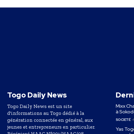
Togo Daily News
Derni
Mixx Cha
Togo Daily News est un site
à Sokodé
d'informations au Togo dédié à la
génération connectée en général, aux
SOCIETÉ
4
jeunes et entrepreneurs en particulier.
Yas Togo
Récépissé HAAC N°091/HAAC/08-