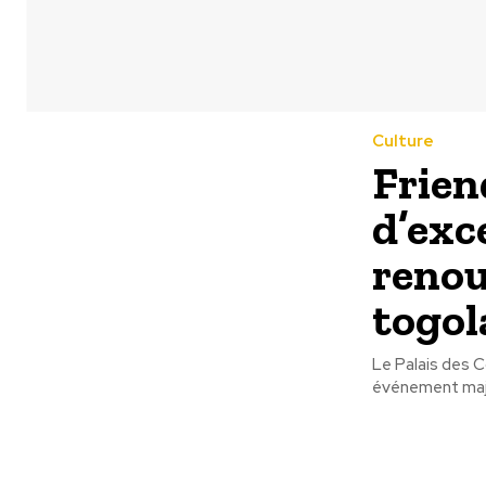
Culture
Frien
d’exc
renou
togol
Le Palais des 
événement majeu