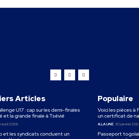
ers Articles
Populaire
llenge U17 : cap sur les demi-finales
Voici les pièces à 
 et la grande finale à Tsévié
un certificat de n
 août 2026
A LA UNE
30 janvier 202
 et les syndicats concluent un
Passeport togolais