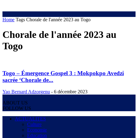
Home
Tags
Chorale de l'année 2023 au Togo
Chorale de l'année 2023 au
Togo
Togo – Émergence Gospel 3 : Mokpokpo Avedzi
sacrée ‘Chorale de...
Yao Bernard Adzorgenu
-
6 décembre 2023
ABOUT US
FOLLOW US
ACTUALITES
Culture
Economie
Education