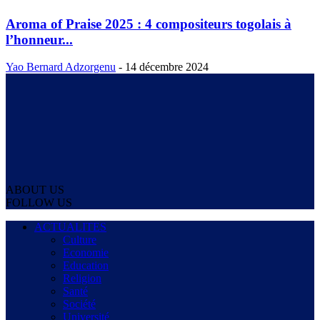
Aroma of Praise 2025 : 4 compositeurs togolais à
l’honneur...
Yao Bernard Adzorgenu
-
14 décembre 2024
ABOUT US
FOLLOW US
ACTUALITES
Culture
Economie
Education
Religion
Santé
Société
Université