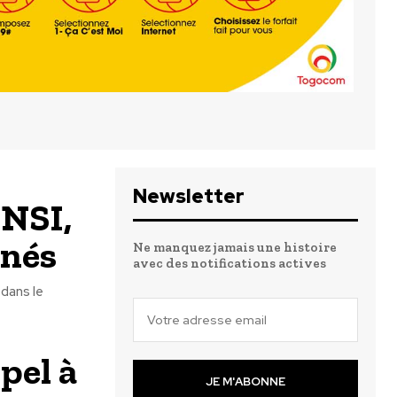
Newsletter
ENSI,
nnés
Ne manquez jamais une histoire
avec des notifications actives
 dans le
pel à
JE M'ABONNE