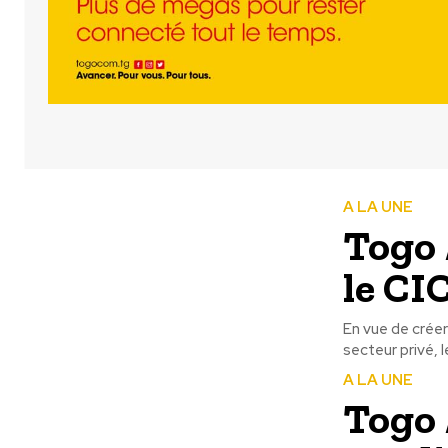
A LA UNE
Togo 
le CI
En vue de créer
secteur privé, 
A LA UNE
Togo 