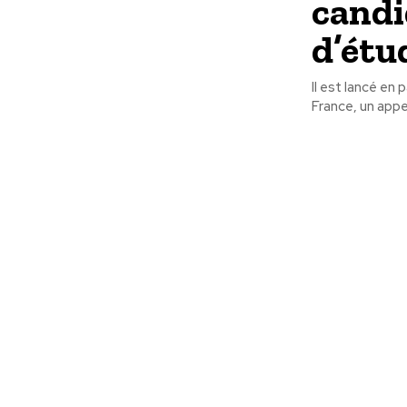
candi
d’étu
Il est lancé en
France, un appe