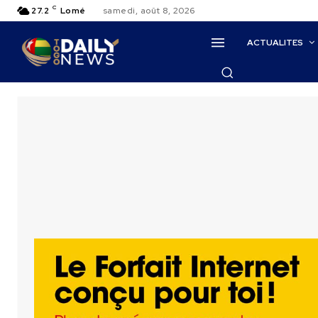
C
27.2
Lomé
samedi, août 8, 2026
ACTUALITES