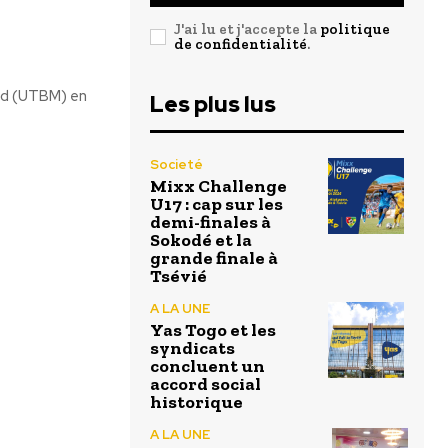
J'ai lu et j'accepte la
politique
de confidentialité
.
ard (UTBM) en
Les plus lus
Societé
Mixx Challenge
U17 : cap sur les
demi-finales à
Sokodé et la
grande finale à
Tsévié
A LA UNE
Yas Togo et les
syndicats
concluent un
accord social
historique
A LA UNE