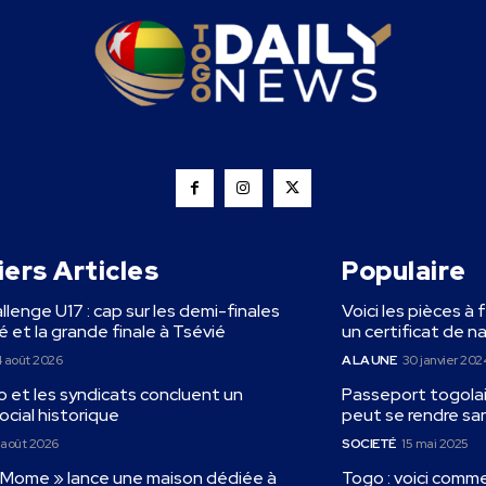
ers Articles
Populaire
llenge U17 : cap sur les demi-finales
Voici les pièces à 
 et la grande finale à Tsévié
un certificat de n
 août 2026
A LA UNE
30 janvier 202
 et les syndicats concluent un
Passeport togolais
ocial historique
peut se rendre sa
 août 2026
SOCIETÉ
15 mai 2025
« Mome » lance une maison dédiée à
Togo : voici comm