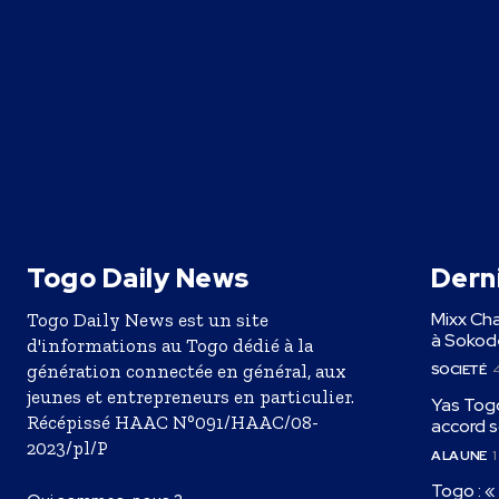
Togo Daily News
Derni
Mixx Cha
Togo Daily News est un site
à Sokodé
d'informations au Togo dédié à la
génération connectée en général, aux
SOCIETÉ
4
jeunes et entrepreneurs en particulier.
Yas Togo
Récépissé HAAC N°091/HAAC/08-
accord s
2023/pl/P
A LA UNE
1
Togo : 