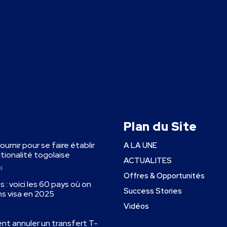
Plan du Site
fournir pour se faire établir
A LA UNE
ationalité togolaise
ACTUALITES
4
Offres & Opportunités
 : voici les 60 pays où on
Success Stories
ns visa en 2025
Vidéos
ent annuler un transfert T-