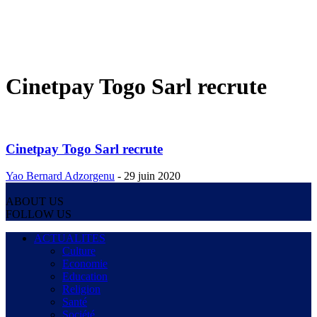
Cinetpay Togo Sarl recrute
Cinetpay Togo Sarl recrute
Yao Bernard Adzorgenu
-
29 juin 2020
ABOUT US
FOLLOW US
ACTUALITES
Culture
Economie
Education
Religion
Santé
Société