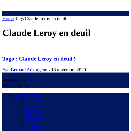
Home
Tags
Claude Leroy en deuil
Claude Leroy en deuil
Togo : Claude Leroy en deuil !
Yao Bernard Adzorgenu
-
18 novembre 2020
ABOUT US
FOLLOW US
ACTUALITES
Culture
Economie
Education
Religion
Santé
Société