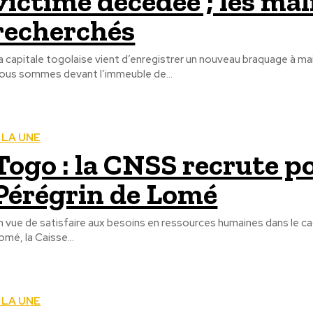
victime décédée ; les ma
recherchés
a capitale togolaise vient d’enregistrer un nouveau braquage à ma
ous sommes devant l’immeuble de...
 LA UNE
Togo : la CNSS recrute po
Pérégrin de Lomé
n vue de satisfaire aux besoins en ressources humaines dans le cad
omé, la Caisse...
 LA UNE