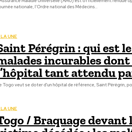
’Assurance Maladie Universelle (AMU) est officiellement rendue opér
ournée nationale, l’Ordre national des Médecins...
 LA UNE
Saint Pérégrin : qui est l
malades incurables dont 
l’hôpital tant attendu pa
e Togo veut se doter d'un hôpital de référence, Saint Pérégrin, pou
 LA UNE
Togo / Braquage devant la