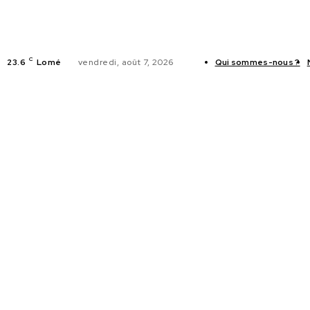
C
23.6
Lomé
vendredi, août 7, 2026
Qui sommes-nous ?
ACTUALITES