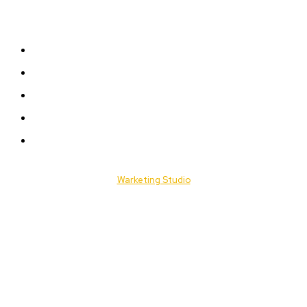
Plan du Site
A LA UNE
ACTUALITES
Offres & Opportunités
Success Stories
Vidéos
© 2025 Togo Daily News. Tous les droits sont réservés. / Conçu par
Warketing Studio