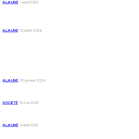
A LA UNE
1 août 2026
Togo : « Mome » lance une maison dédiée à
l’accompagnement des parents et au bien-être des
enfants
A LA UNE
13 juillet 2026
Populaire
Voici les pièces à fournir pour se faire établir un certificat
de nationalité togolaise
A LA UNE
30 janvier 2024
Passeport togolais : voici les 60 pays où on peut se rendre
sans visa en 2025
SOCIETÉ
15 mai 2025
Togo : voici comment annuler un transfert T-money ou
Flooz
A LA UNE
9 avril 2022