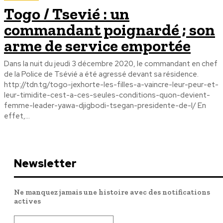
Togo / Tsevié : un
commandant poignardé ; son
arme de service emportée
Dans la nuit du jeudi 3 décembre 2020, le commandant en chef
de la Police de Tsévié a été agressé devant sa résidence.
http://tdn.tg/togo-jexhorte-les-filles-a-vaincre-leur-peur-et-
leur-timidite-cest-a-ces-seules-conditions-quon-devient-
femme-leader-yawa-djigbodi-tsegan-presidente-de-l/ En
effet,...
Newsletter
Ne manquez jamais une histoire avec des notifications
actives