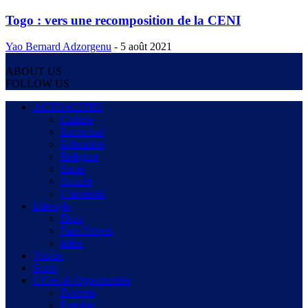
Togo : vers une recomposition de la CENI
Yao Bernard Adzorgenu
-
5 août 2021
ABOUT US
FOLLOW US
ACTUALITES
Culture
Economie
Education
Religion
Santé
Société
Université
Lifestyle
Buzz
Faits Divers
Idées
Vidéos
Sport
Offres & Opportunités
Bourses
Emplois