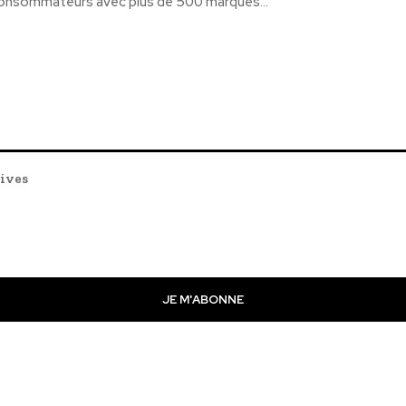
onsommateurs avec plus de 500 marques...
tives
JE M'ABONNE