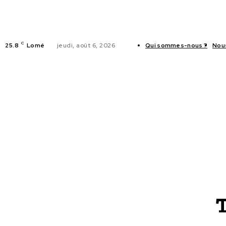
C
25.8
Lomé
jeudi, août 6, 2026
Qui sommes-nous ?
Nou
ACTUALITES