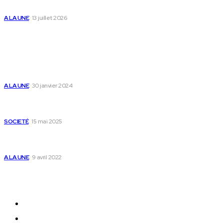
des enfants
A LA UNE
13 juillet 2026
Populaire
Voici les pièces à fournir pour se faire établir un
certificat de nationalité togolaise
A LA UNE
30 janvier 2024
Passeport togolais : voici les 60 pays où on peut
se rendre sans visa en 2025
SOCIETÉ
15 mai 2025
Togo : voici comment annuler un transfert T-
money ou Flooz
A LA UNE
9 avril 2022
Plan du Site
A LA UNE
ACTUALITES