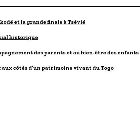
kodé et la grande finale à Tsévié
cial historique
ompagnement des parents et au bien-être des enfants
 aux côtés d’un patrimoine vivant du Togo