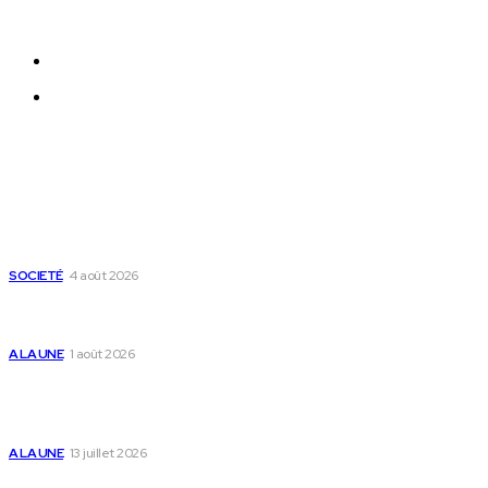
N°091/HAAC/08-2023/pl/P
Qui sommes-nous ?
Nous Contacter
Derniers Articles
Mixx Challenge U17 : cap sur les demi-finales à Sokodé et la
grande finale à Tsévié
SOCIETÉ
4 août 2026
Yas Togo et les syndicats concluent un accord social
historique
A LA UNE
1 août 2026
Togo : « Mome » lance une maison dédiée à
l’accompagnement des parents et au bien-être des
enfants
A LA UNE
13 juillet 2026