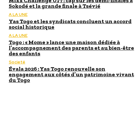
Mixx Challenge U17 : cap sur les demi-finales à
Sokodé et la grande finale à Tsévié
A LA UNE
Yas Togo et les syndicats concluent un accord
social historique
A LA UNE
Togo : « Mome » lance une maison dédiée à
l’accompagnement des parents et au bien-être
des enfants
Societé
Évala 2026 : Yas Togo renouvelle son
engagement aux côtés d’un patrimoine vivant
du Togo