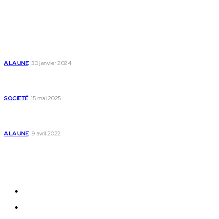
Populaire
Voici les pièces à fournir pour se faire établir un certificat
de nationalité togolaise
A LA UNE
30 janvier 2024
Passeport togolais : voici les 60 pays où on peut se rendre
sans visa en 2025
SOCIETÉ
15 mai 2025
Togo : voici comment annuler un transfert T-money ou
Flooz
A LA UNE
9 avril 2022
Plan du Site
A LA UNE
ACTUALITES