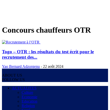
Concours chauffeurs OTR
Togo – OTR : les résultats du test écrit pour le
recrutement des...
Yao Bernard Adzorgenu
-
22 août 2024
ABOUT US
FOLLOW US
ACTUALITES
Culture
Economie
Education
Religion