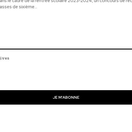
ans le cadre de la rentrée scolaire 2023-2024, un concours de r
lasses de sixième...
tives
JE M'ABONNE