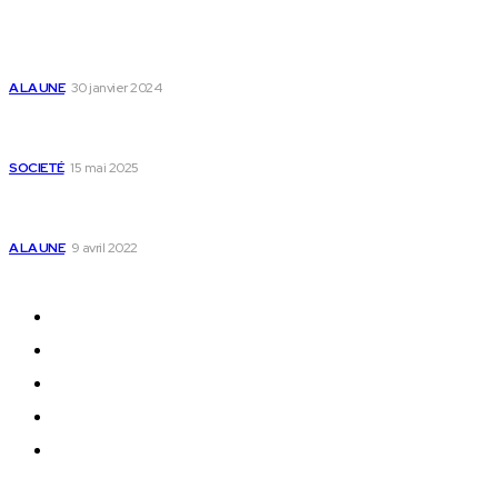
Populaire
Voici les pièces à fournir pour se faire établir un
certificat de nationalité togolaise
A LA UNE
30 janvier 2024
Passeport togolais : voici les 60 pays où on peut
se rendre sans visa en 2025
SOCIETÉ
15 mai 2025
Togo : voici comment annuler un transfert T-
money ou Flooz
A LA UNE
9 avril 2022
Plan du Site
A LA UNE
ACTUALITES
Offres & Opportunités
Success Stories
Vidéos