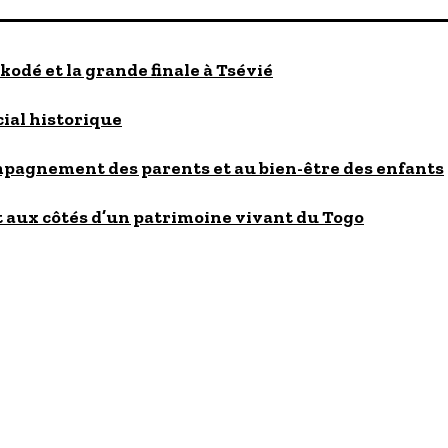
kodé et la grande finale à Tsévié
cial historique
ompagnement des parents et au bien-être des enfants
 aux côtés d’un patrimoine vivant du Togo