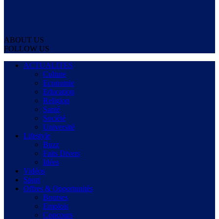
ABOUT US
FOLLOW US
ACTUALITES
Culture
Economie
Education
Religion
Santé
Société
Université
Lifestyle
Buzz
Faits Divers
Idées
Vidéos
Sport
Offres & Opportunités
Bourses
Emplois
Concours