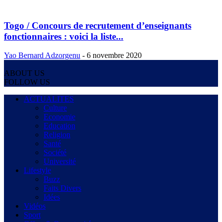
Togo / Concours de recrutement d’enseignants
fonctionnaires : voici la liste...
Yao Bernard Adzorgenu
-
6 novembre 2020
ABOUT US
FOLLOW US
ACTUALITES
Culture
Economie
Education
Religion
Santé
Société
Université
Lifestyle
Buzz
Faits Divers
Idées
Vidéos
Sport