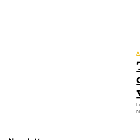
A
L
n