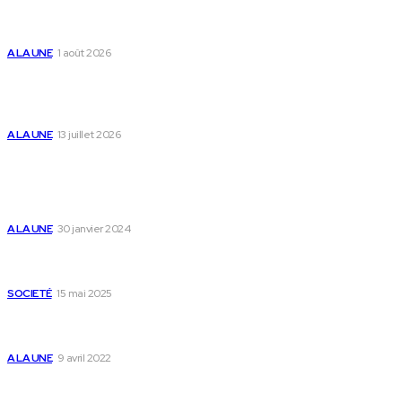
Yas Togo et les syndicats concluent un accord
social historique
A LA UNE
1 août 2026
Togo : « Mome » lance une maison dédiée à
l’accompagnement des parents et au bien-être
des enfants
A LA UNE
13 juillet 2026
Populaire
Voici les pièces à fournir pour se faire établir un
certificat de nationalité togolaise
A LA UNE
30 janvier 2024
Passeport togolais : voici les 60 pays où on peut
se rendre sans visa en 2025
SOCIETÉ
15 mai 2025
Togo : voici comment annuler un transfert T-
money ou Flooz
A LA UNE
9 avril 2022
Plan du Site