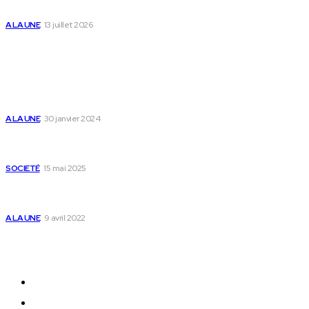
des enfants
A LA UNE
13 juillet 2026
Populaire
Voici les pièces à fournir pour se faire établir un
certificat de nationalité togolaise
A LA UNE
30 janvier 2024
Passeport togolais : voici les 60 pays où on peut
se rendre sans visa en 2025
SOCIETÉ
15 mai 2025
Togo : voici comment annuler un transfert T-
money ou Flooz
A LA UNE
9 avril 2022
Plan du Site
A LA UNE
ACTUALITES