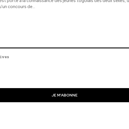
l est porté à la connaissance des jeunes togolais des deux sexes, 
u'un concours de...
tives
JE M'ABONNE