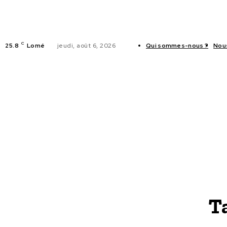
C
25.8
Lomé
jeudi, août 6, 2026
Qui sommes-nous ?
Nou
ACTUALITES
T