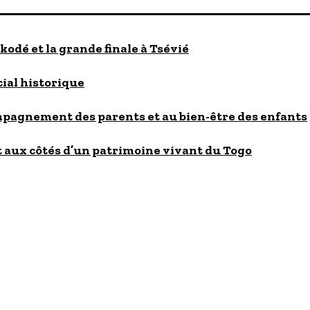
kodé et la grande finale à Tsévié
cial historique
ompagnement des parents et au bien-être des enfants
 aux côtés d’un patrimoine vivant du Togo