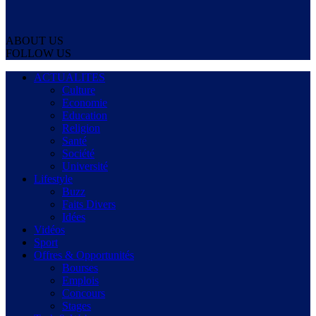
ABOUT US
FOLLOW US
ACTUALITES
Culture
Economie
Education
Religion
Santé
Société
Université
Lifestyle
Buzz
Faits Divers
Idées
Vidéos
Sport
Offres & Opportunités
Bourses
Emplois
Concours
Stages