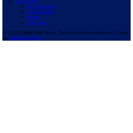
Tech & Web
Success Stories
Jeunes Leaders
Patrons
Togo Stars
© © 2025 Togo Daily News. Tous les droits sont réserves. / Conçu
par
Warketing Studio