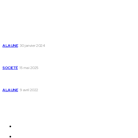
Populaire
Voici les pièces à fournir pour se faire établir un certificat
de nationalité togolaise
A LA UNE
30 janvier 2024
Passeport togolais : voici les 60 pays où on peut se rendre
sans visa en 2025
SOCIETÉ
15 mai 2025
Togo : voici comment annuler un transfert T-money ou
Flooz
A LA UNE
9 avril 2022
Plan du Site
A LA UNE
ACTUALITES