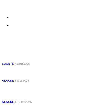
et entrepreneurs en particulier. Récépissé HAAC
N°091/HAAC/08-2023/pl/P
Qui sommes-nous ?
Nous Contacter
Derniers Articles
Mixx Challenge U17 : cap sur les demi-finales à Sokodé et la
grande finale à Tsévié
SOCIETÉ
4 août 2026
Yas Togo et les syndicats concluent un accord social
historique
A LA UNE
1 août 2026
Togo : « Mome » lance une maison dédiée à
l’accompagnement des parents et au bien-être des
enfants
A LA UNE
13 juillet 2026