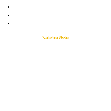
Offres & Opportunités
Success Stories
Vidéos
© 2025 Togo Daily News. Tous les droits sont réservés. / Conçu par
Warketing Studio