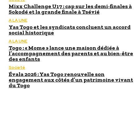
Mixx Challenge U17 : cap sur les demi-finales à
Sokodé et la grande finale à Tsévié
A LA UNE
Yas Togo et les syndicats concluent un accord
social historique
A LA UNE
Togo : « Mome » lance une maison dédiée à
l’accompagnement des parents et au bien-être
des enfants
Societé
Évala 2026 : Yas Togo renouvelle son
engagement aux côtés d’un patrimoine vivant
du Togo