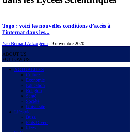
Togo : voici les nouvelles conditions d’accès à
l’internat dans les...
Yao Bernard Adzorgenu
-
9 novembre 2020
ABOUT US
FOLLOW US
ACTUALITES
Culture
Economie
Education
Religion
Santé
Société
Université
Lifestyle
Buzz
Faits Divers
Idées