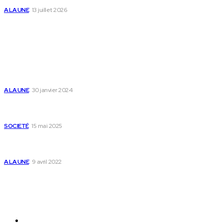
A LA UNE
13 juillet 2026
Populaire
Voici les pièces à fournir pour se faire établir un certificat
de nationalité togolaise
A LA UNE
30 janvier 2024
Passeport togolais : voici les 60 pays où on peut se rendre
sans visa en 2025
SOCIETÉ
15 mai 2025
Togo : voici comment annuler un transfert T-money ou
Flooz
A LA UNE
9 avril 2022
Plan du Site
A LA UNE