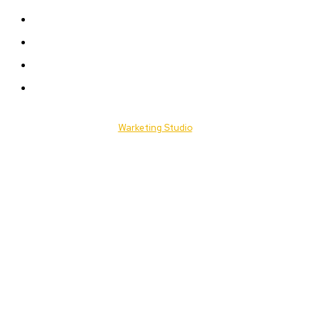
ACTUALITES
Offres & Opportunités
Success Stories
Vidéos
© 2025 Togo Daily News. Tous les droits sont réservés. / Conçu par
Warketing Studio