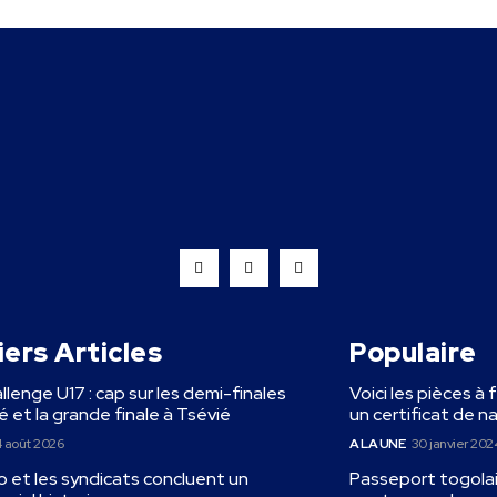
ers Articles
Populaire
llenge U17 : cap sur les demi-finales
Voici les pièces à 
 et la grande finale à Tsévié
un certificat de n
 août 2026
A LA UNE
30 janvier 202
 et les syndicats concluent un
Passeport togolais