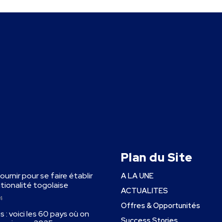
Plan du Site
fournir pour se faire établir
A LA UNE
ationalité togolaise
ACTUALITES
4
Offres & Opportunités
 : voici les 60 pays où on
Success Stories