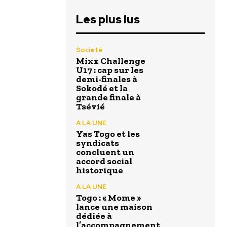
Les plus lus
Societé
Mixx Challenge
U17 : cap sur les
demi-finales à
Sokodé et la
grande finale à
Tsévié
A LA UNE
Yas Togo et les
syndicats
concluent un
accord social
historique
A LA UNE
Togo : « Mome »
lance une maison
dédiée à
l’accompagnement