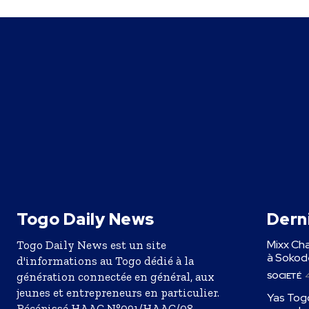
Togo Daily News
Derni
Mixx Cha
Togo Daily News est un site
à Sokodé
d'informations au Togo dédié à la
génération connectée en général, aux
SOCIETÉ
4
jeunes et entrepreneurs en particulier.
Yas Togo
Récépissé HAAC N°091/HAAC/08-