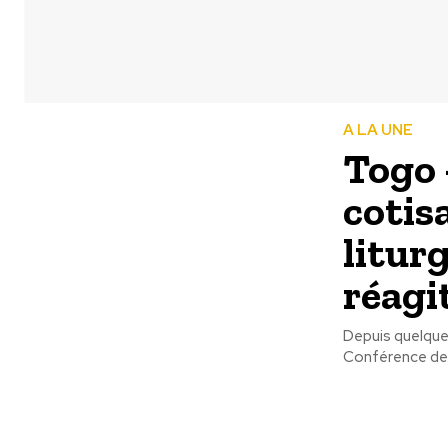
A LA UNE
Togo 
cotis
liturg
réagi
Depuis quelques
Conférence des