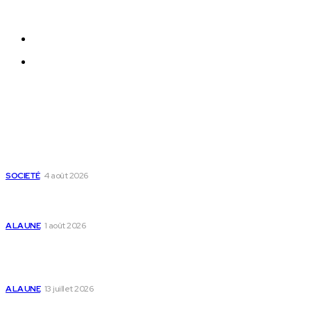
N°091/HAAC/08-2023/pl/P
Qui sommes-nous ?
Nous Contacter
Derniers Articles
Mixx Challenge U17 : cap sur les demi-finales à Sokodé et la
grande finale à Tsévié
SOCIETÉ
4 août 2026
Yas Togo et les syndicats concluent un accord social
historique
A LA UNE
1 août 2026
Togo : « Mome » lance une maison dédiée à
l’accompagnement des parents et au bien-être des
enfants
A LA UNE
13 juillet 2026