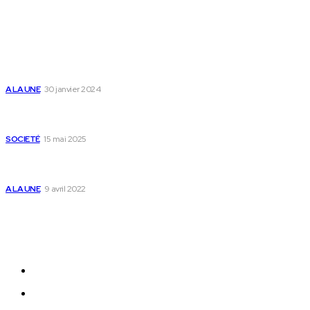
Populaire
Voici les pièces à fournir pour se faire établir un certificat
de nationalité togolaise
A LA UNE
30 janvier 2024
Passeport togolais : voici les 60 pays où on peut se rendre
sans visa en 2025
SOCIETÉ
15 mai 2025
Togo : voici comment annuler un transfert T-money ou
Flooz
A LA UNE
9 avril 2022
Plan du Site
A LA UNE
ACTUALITES