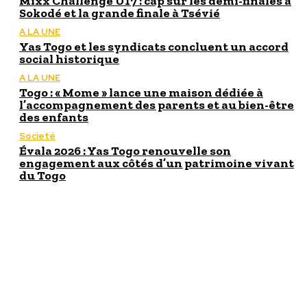
Mixx Challenge U17 : cap sur les demi-finales à
Sokodé et la grande finale à Tsévié
A LA UNE
Yas Togo et les syndicats concluent un accord
social historique
A LA UNE
Togo : « Mome » lance une maison dédiée à
l’accompagnement des parents et au bien-être
des enfants
Societé
Évala 2026 : Yas Togo renouvelle son
engagement aux côtés d’un patrimoine vivant
du Togo