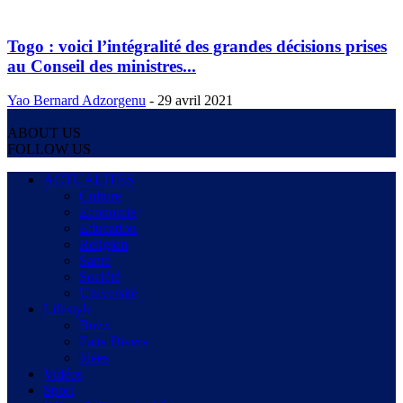
Togo : voici l’intégralité des grandes décisions prises
au Conseil des ministres...
Yao Bernard Adzorgenu
-
29 avril 2021
ABOUT US
FOLLOW US
ACTUALITES
Culture
Economie
Education
Religion
Santé
Société
Université
Lifestyle
Buzz
Faits Divers
Idées
Vidéos
Sport