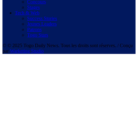
Concours
Stages
Tech & Web
Success Stories
Jeunes Leaders
Patrons
Togo Stars
© © 2025 Togo Daily News. Tous les droits sont réserves. / Conçu
par
Warketing Studio