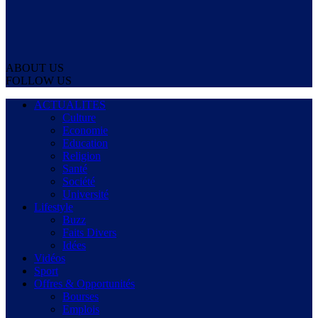
ABOUT US
FOLLOW US
ACTUALITES
Culture
Economie
Education
Religion
Santé
Société
Université
Lifestyle
Buzz
Faits Divers
Idées
Vidéos
Sport
Offres & Opportunités
Bourses
Emplois