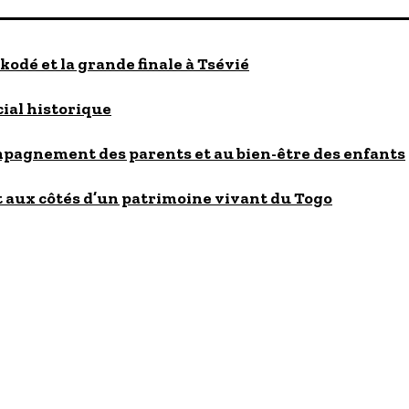
kodé et la grande finale à Tsévié
cial historique
ompagnement des parents et au bien-être des enfants
 aux côtés d’un patrimoine vivant du Togo