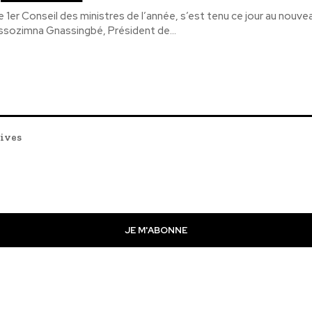
e 1er Conseil des ministres de l’année, s’est tenu ce jour au nouve
ssozimna Gnassingbé, Président de...
tives
JE M'ABONNE