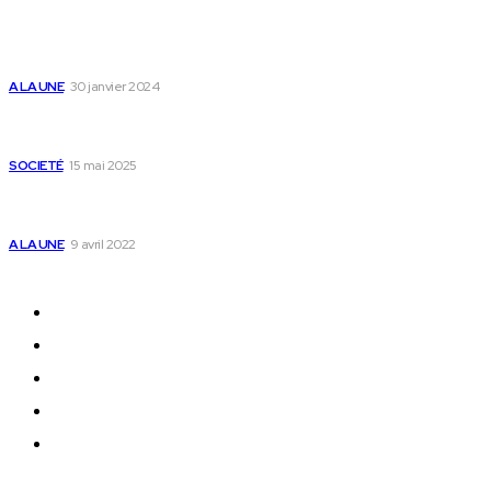
Populaire
Voici les pièces à fournir pour se faire établir un
certificat de nationalité togolaise
A LA UNE
30 janvier 2024
Passeport togolais : voici les 60 pays où on peut
se rendre sans visa en 2025
SOCIETÉ
15 mai 2025
Togo : voici comment annuler un transfert T-
money ou Flooz
A LA UNE
9 avril 2022
Plan du Site
A LA UNE
ACTUALITES
Offres & Opportunités
Success Stories
Vidéos