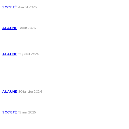
grande finale à Tsévié
SOCIETÉ
4 août 2026
Yas Togo et les syndicats concluent un accord social
historique
A LA UNE
1 août 2026
Togo : « Mome » lance une maison dédiée à
l’accompagnement des parents et au bien-être des
enfants
A LA UNE
13 juillet 2026
Populaire
Voici les pièces à fournir pour se faire établir un certificat
de nationalité togolaise
A LA UNE
30 janvier 2024
Passeport togolais : voici les 60 pays où on peut se rendre
sans visa en 2025
SOCIETÉ
15 mai 2025
Togo : voici comment annuler un transfert T-money ou
Flooz