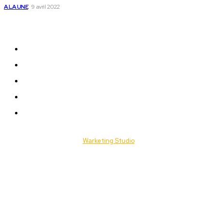
A LA UNE
9 avril 2022
Plan du Site
A LA UNE
ACTUALITES
Offres & Opportunités
Success Stories
Vidéos
© 2025 Togo Daily News. Tous les droits sont réservés. / Conçu par
Warketing Studio