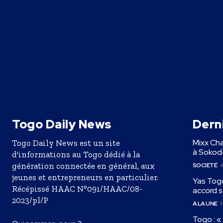
Togo Daily News
Derni
Mixx Cha
Togo Daily News est un site
à Sokodé
d'informations au Togo dédié à la
génération connectée en général, aux
SOCIETÉ
4
jeunes et entrepreneurs en particulier.
Yas Togo
Récépissé HAAC N°091/HAAC/08-
accord s
2023/pl/P
A LA UNE
1
Togo : 