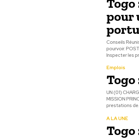
Togo 
pour 
portu
Conseils Réunis
pourvoir. POSTES À POURVOIR : Cinq (05) Vulcanisateurs (H/F) LIEU : Togo ACTIVITES
Inspecter les p
Emplois
Togo 
UN (01) CHARG
MISSION PRINCI
prestations de.
A LA UNE
Togo 