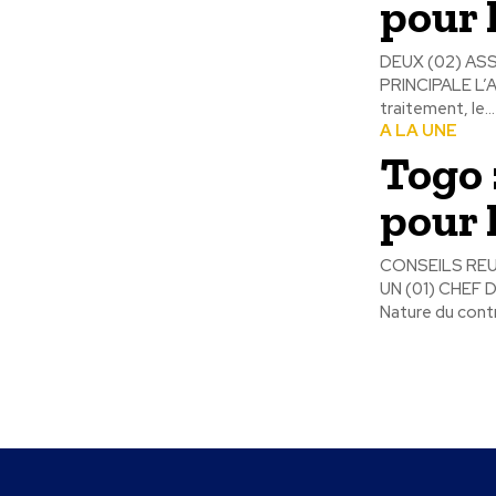
pour 
DEUX (02) ASS
PRINCIPALE L’As
traitement, le...
A LA UNE
Togo 
pour 
CONSEILS REU
UN (01) CHEF
Nature du cont