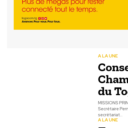
A LA UNE
Conse
Chamb
du T
MISSIONS PRINCIPALES DU POSTE Sou
Secrétaire Perm
secrétariat...
A LA UNE