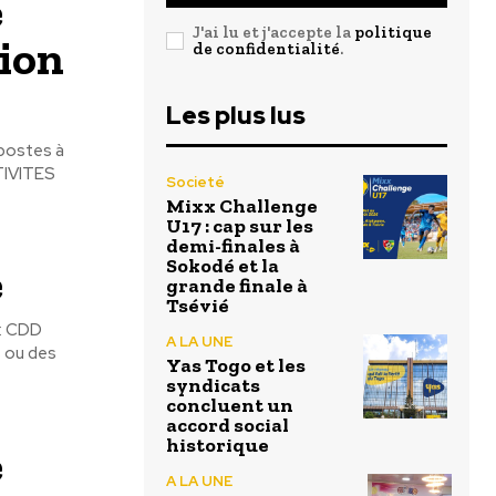
e
J'ai lu et j'accepte la
politique
ion
de confidentialité
.
Les plus lus
 postes à
Societé
Mixx Challenge
U17 : cap sur les
demi-finales à
Sokodé et la
e
grande finale à
Tsévié
: CDD
A LA UNE
s ou des
Yas Togo et les
syndicats
concluent un
accord social
historique
e
A LA UNE