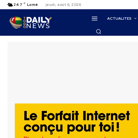
C
24.7
Lomé
jeudi, août 6, 2026
ACTUALITES