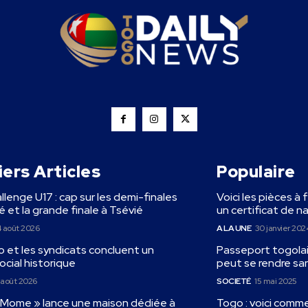
ers Articles
Populaire
llenge U17 : cap sur les demi-finales
Voici les pièces à 
 et la grande finale à Tsévié
un certificat de n
 août 2026
A LA UNE
30 janvier 202
 et les syndicats concluent un
Passeport togolais
ocial historique
peut se rendre sa
 août 2026
SOCIETÉ
15 mai 2025
« Mome » lance une maison dédiée à
Togo : voici comm