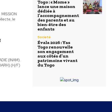
Togo : « Mome »
lance une maison
dédiée à
n MISSION
l’accompagnement
lecte, le
des parents et au
bien-être des
enfants
e
Societé
Évala 2026 : Yas
Togo renouvelle
son engagement
aux côtés d’un
IE (INAM).
patrimoine vivant
du Togo
ARH) (H/F)