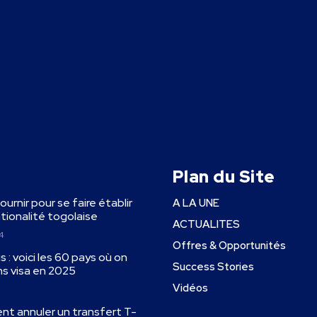
Plan du Site
fournir pour se faire établir
A LA UNE
ationalité togolaise
ACTUALITES
4
Offres & Opportunités
 : voici les 60 pays où on
Success Stories
ns visa en 2025
Vidéos
ent annuler un transfert T-