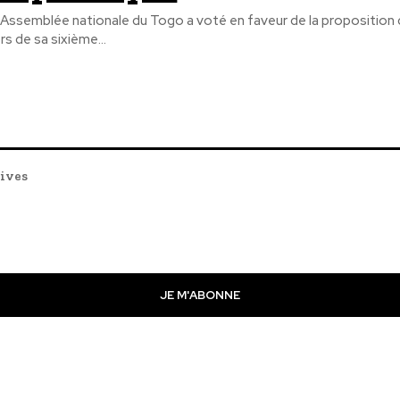
'Assemblée nationale du Togo a voté en faveur de la proposition 
ors de sa sixième...
tives
JE M'ABONNE