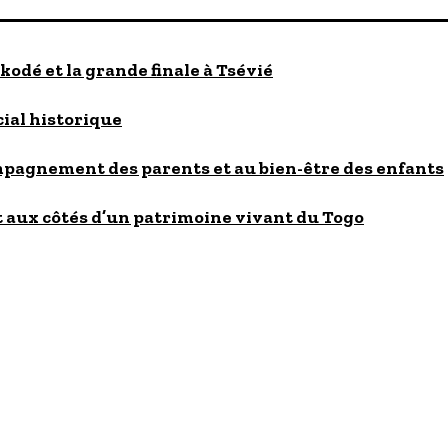
kodé et la grande finale à Tsévié
cial historique
ompagnement des parents et au bien-être des enfants
 aux côtés d’un patrimoine vivant du Togo