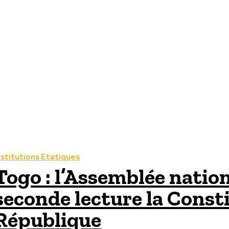
nstitutions Etatiques
Togo : l’Assemblée natio
seconde lecture la Const
République