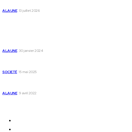
des enfants
A LA UNE
13 juillet 2026
Populaire
Voici les pièces à fournir pour se faire établir un
certificat de nationalité togolaise
A LA UNE
30 janvier 2024
Passeport togolais : voici les 60 pays où on peut
se rendre sans visa en 2025
SOCIETÉ
15 mai 2025
Togo : voici comment annuler un transfert T-
money ou Flooz
A LA UNE
9 avril 2022
Plan du Site
A LA UNE
ACTUALITES