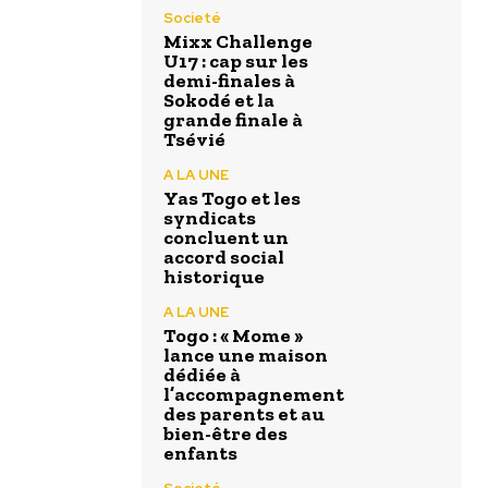
Societé
Mixx Challenge
U17 : cap sur les
demi-finales à
Sokodé et la
grande finale à
Tsévié
A LA UNE
Yas Togo et les
syndicats
concluent un
accord social
historique
A LA UNE
Togo : « Mome »
lance une maison
dédiée à
l’accompagnement
des parents et au
bien-être des
enfants