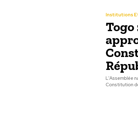
Institutions 
Togo 
appro
Const
Répub
L'Assemblée nat
Constitution de