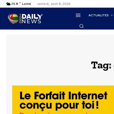
C
25.8
Lomé
samedi, août 8, 2026
ACTUALITES
Tag: