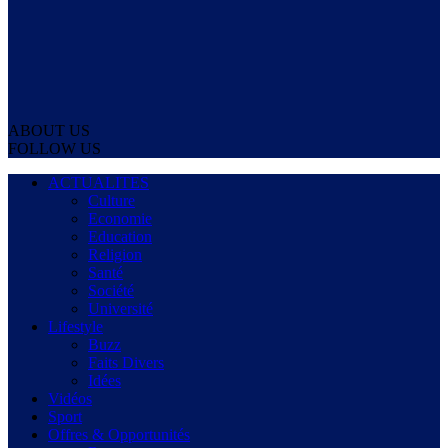
ABOUT US
FOLLOW US
ACTUALITES
Culture
Economie
Education
Religion
Santé
Société
Université
Lifestyle
Buzz
Faits Divers
Idées
Vidéos
Sport
Offres & Opportunités