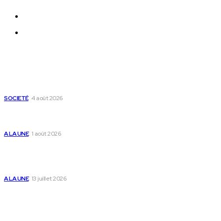
Qui sommes-nous ?
Nous Contacter
Derniers Articles
Mixx Challenge U17 : cap sur les demi-finales à Sokodé et la
grande finale à Tsévié
SOCIETÉ
4 août 2026
Yas Togo et les syndicats concluent un accord social
historique
A LA UNE
1 août 2026
Togo : « Mome » lance une maison dédiée à
l’accompagnement des parents et au bien-être des
enfants
A LA UNE
13 juillet 2026
Populaire