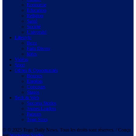
Economie
Education
Religion
Santé
Société
Université
Lifestyle
Buzz
Faits Divers
Idées
Vidéos
Sport
Offres & Opportunités
Bourses
Emplois
Concours
Stages
Tech & Web
Success Stories
Jeunes Leaders
Patrons
Togo Stars
© © 2025 Togo Daily News. Tous les droits sont réserves. / Conçu
par
Warketing Studio