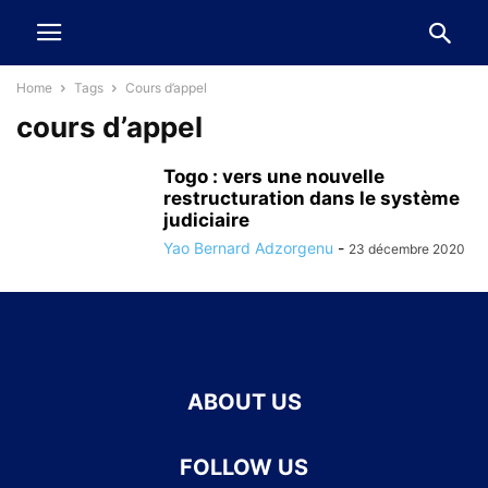
Home
Tags
Cours d’appel
cours d’appel
Togo : vers une nouvelle
restructuration dans le système
judiciaire
Yao Bernard Adzorgenu
-
23 décembre 2020
ABOUT US
FOLLOW US