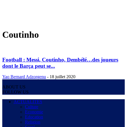
Coutinho
Football : Messi, Coutinho, Dembélé…des joueurs
dont le Barça peut se...
Yao Bernard Adzorgenu
-
18 juillet 2020
ABOUT US
FOLLOW US
ACTUALITES
Culture
Economie
Education
Religion