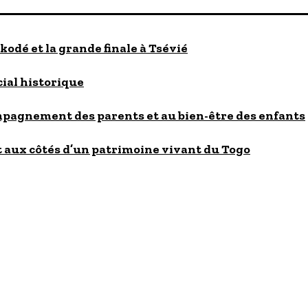
kodé et la grande finale à Tsévié
cial historique
ompagnement des parents et au bien-être des enfants
 aux côtés d’un patrimoine vivant du Togo