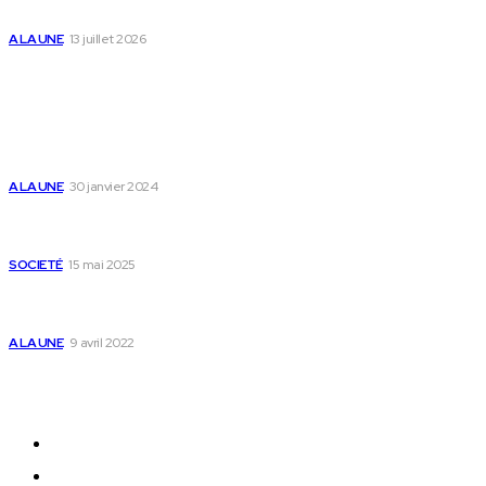
des enfants
A LA UNE
13 juillet 2026
Populaire
Voici les pièces à fournir pour se faire établir un
certificat de nationalité togolaise
A LA UNE
30 janvier 2024
Passeport togolais : voici les 60 pays où on peut
se rendre sans visa en 2025
SOCIETÉ
15 mai 2025
Togo : voici comment annuler un transfert T-
money ou Flooz
A LA UNE
9 avril 2022
Plan du Site
A LA UNE
ACTUALITES