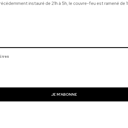
récédemment instauré de 21h à 5h, le couvre-feu est ramené de 18
tives
JE M'ABONNE