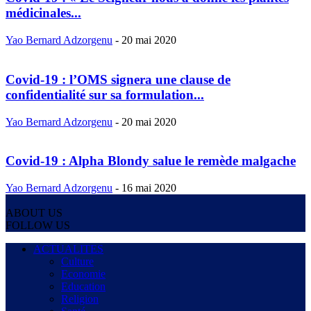
médicinales...
Yao Bernard Adzorgenu
-
20 mai 2020
Covid-19 : l’OMS signera une clause de
confidentialité sur sa formulation...
Yao Bernard Adzorgenu
-
20 mai 2020
Covid-19 : Alpha Blondy salue le remède malgache
Yao Bernard Adzorgenu
-
16 mai 2020
ABOUT US
FOLLOW US
ACTUALITES
Culture
Economie
Education
Religion