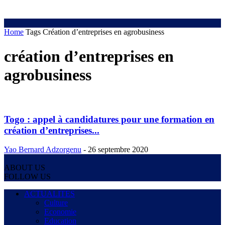
Home
Tags
Création d’entreprises en agrobusiness
création d’entreprises en
agrobusiness
Togo : appel à candidatures pour une formation en
création d’entreprises...
Yao Bernard Adzorgenu
-
26 septembre 2020
ABOUT US
FOLLOW US
ACTUALITES
Culture
Economie
Education