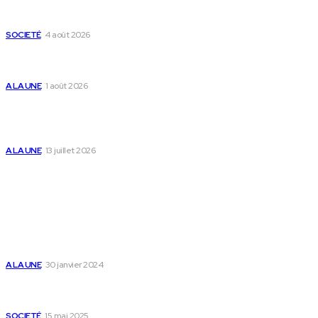
Mixx Challenge U17 : cap sur les demi-finales à Sokodé et la
grande finale à Tsévié
SOCIETÉ
4 août 2026
Yas Togo et les syndicats concluent un accord social
historique
A LA UNE
1 août 2026
Togo : « Mome » lance une maison dédiée à
l’accompagnement des parents et au bien-être des
enfants
A LA UNE
13 juillet 2026
Populaire
Voici les pièces à fournir pour se faire établir un certificat
de nationalité togolaise
A LA UNE
30 janvier 2024
Passeport togolais : voici les 60 pays où on peut se rendre
sans visa en 2025
SOCIETÉ
15 mai 2025