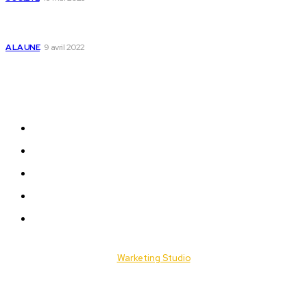
Togo : voici comment annuler un transfert T-money ou
Flooz
A LA UNE
9 avril 2022
Plan du Site
A LA UNE
ACTUALITES
Offres & Opportunités
Success Stories
Vidéos
© 2025 Togo Daily News. Tous les droits sont réservés. / Conçu par
Warketing Studio