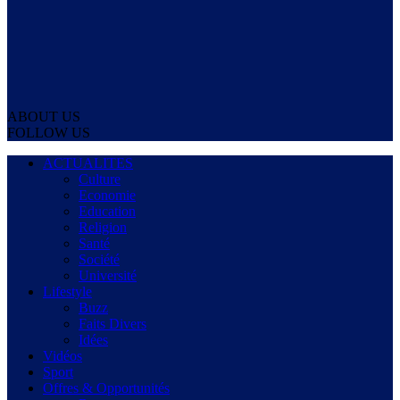
ABOUT US
FOLLOW US
ACTUALITES
Culture
Economie
Education
Religion
Santé
Société
Université
Lifestyle
Buzz
Faits Divers
Idées
Vidéos
Sport
Offres & Opportunités