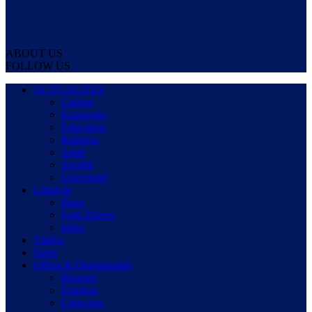
ABOUT US
FOLLOW US
ACTUALITES
Culture
Economie
Education
Religion
Santé
Société
Université
Lifestyle
Buzz
Faits Divers
Idées
Vidéos
Sport
Offres & Opportunités
Bourses
Emplois
Concours