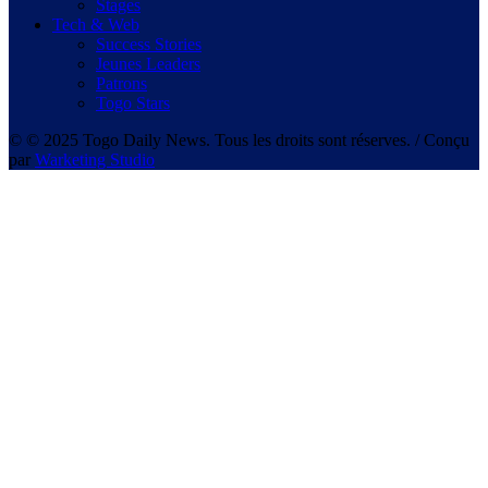
Stages
Tech & Web
Success Stories
Jeunes Leaders
Patrons
Togo Stars
© © 2025 Togo Daily News. Tous les droits sont réserves. / Conçu
par
Warketing Studio