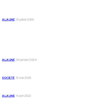
Togo : « Mome » lance une maison dédiée à
l’accompagnement des parents et au bien-être des
enfants
A LA UNE
13 juillet 2026
Populaire
Voici les pièces à fournir pour se faire établir un certificat
de nationalité togolaise
A LA UNE
30 janvier 2024
Passeport togolais : voici les 60 pays où on peut se rendre
sans visa en 2025
SOCIETÉ
15 mai 2025
Togo : voici comment annuler un transfert T-money ou
Flooz
A LA UNE
9 avril 2022