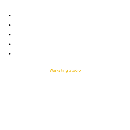
Plan du Site
A LA UNE
ACTUALITES
Offres & Opportunités
Success Stories
Vidéos
© 2025 Togo Daily News. Tous les droits sont réservés. / Conçu par
Warketing Studio