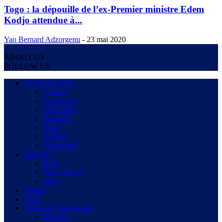
Togo : la dépouille de l’ex-Premier ministre Edem
Kodjo attendue à...
Yao Bernard Adzorgenu
-
23 mai 2020
ABOUT US
FOLLOW US
ACTUALITES
Culture
Economie
Education
Religion
Santé
Société
Université
Lifestyle
Buzz
Faits Divers
Idées
Vidéos
Sport
Offres & Opportunités
Bourses