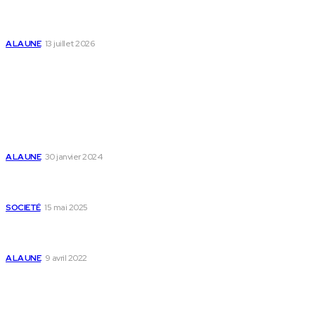
l’accompagnement des parents et au bien-être des
enfants
A LA UNE
13 juillet 2026
Populaire
Voici les pièces à fournir pour se faire établir un certificat
de nationalité togolaise
A LA UNE
30 janvier 2024
Passeport togolais : voici les 60 pays où on peut se rendre
sans visa en 2025
SOCIETÉ
15 mai 2025
Togo : voici comment annuler un transfert T-money ou
Flooz
A LA UNE
9 avril 2022
Plan du Site