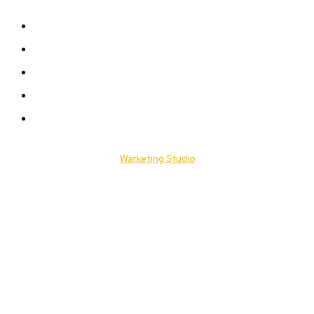
A LA UNE
ACTUALITES
Offres & Opportunités
Success Stories
Vidéos
© 2025 Togo Daily News. Tous les droits sont réservés. / Conçu par
Warketing Studio