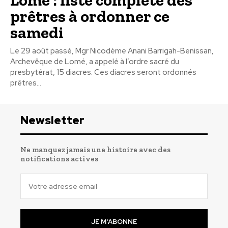
prêtres à ordonner ce
samedi
Le 29 août passé, Mgr Nicodème Anani Barrigah-Benissan,
Archevêque de Lomé, a appelé à l’ordre sacré du
presbytérat, 15 diacres. Ces diacres seront ordonnés
prêtres...
Newsletter
Ne manquez jamais une histoire avec des
notifications actives
JE M'ABONNE