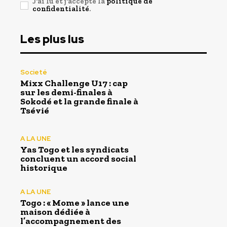
J'ai lu et j'accepte la
politique de
confidentialité
.
Les plus lus
Societé
Mixx Challenge U17 : cap
sur les demi-finales à
Sokodé et la grande finale à
Tsévié
A LA UNE
Yas Togo et les syndicats
concluent un accord social
historique
A LA UNE
Togo : « Mome » lance une
maison dédiée à
l’accompagnement des