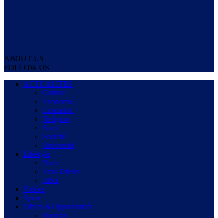
ABOUT US
FOLLOW US
ACTUALITES
Culture
Economie
Education
Religion
Santé
Société
Université
Lifestyle
Buzz
Faits Divers
Idées
Vidéos
Sport
Offres & Opportunités
Bourses